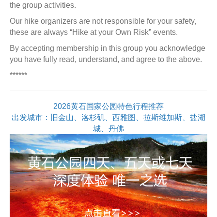
the group activities.
Our hike organizers are not responsible for your safety,
these are always “Hike at your Own Risk” events.
By accepting membership in this group you acknowledge
you have fully read, understand, and agree to the above.
******
2026黄石国家公园特色行程推荐
出发城市：旧金山、洛杉矶、西雅图、拉斯维加斯、盐湖
城、丹佛