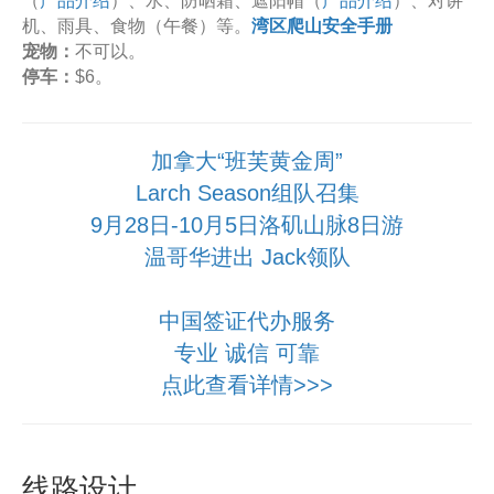
（
产品介绍
）、水、防晒霜、遮阳帽（
产品介绍
）、对讲
机、雨具、食物（午餐）等。
湾区爬山安全手册
宠物：
不可以。
停车：
$6。
加拿大“班芙黄金周”
Larch Season组队召集
9月28日-10月5日洛矶山脉8日游
温哥华进出 Jack领队
中国签证代办服务
专业 诚信 可靠
点此查看详情>>>
线路设计