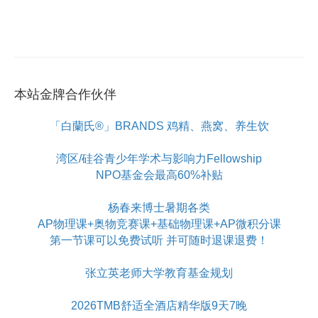
本站金牌合作伙伴
「白蘭氏®」BRANDS 鸡精、燕窝、养生饮
湾区/硅谷青少年学术与影响力Fellowship
NPO基金会最高60%补贴
杨春来博士暑期各类
AP物理课+奥物竞赛课+基础物理课+AP微积分课
第一节课可以免费试听 并可随时退课退费！
张立英老师大学教育基金规划
2026TMB舒适全酒店精华版9天7晚