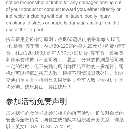
not be responsible or liable for any damages arising out
of your conduct or conduct toward you, either directly or
indirectly, including without limitation, bodily injury,
emotional distress or property damage arising from the
use of the carpool.
搭车费用分摊指导原则：往返60迈以内的搭车每人10元
+过桥费+停车费，往返60-120迈的每人20元+过桥费+停车
费，往返120-180迈的每人30元+过桥费+停车费。过桥费
和停车费均摊（不含司机）。总之，分摊的原则是给司机
一定的鼓励，但不失我们爬山群团结互助的一贯精神。司
机也可以根据总搭车人数，根据不同情况灵活处理。如遇
交通罚单且非司机明显失误所致，全车人数（含司机）平
均分摊。快乐爬山，爬山快乐！
参加活动免责声明
加入我们的微信群及参加相关的所有活动，群员对自己的
安全等全权负责，与群主或领队等组织者毫无关系。详见
以下英文LEGAL DISCLAIMER。