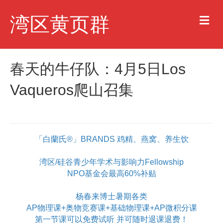
M
湾区黄页群
e
n
u
春天的牛仔队：4月5日Los
Vaqueros爬山召集
「白蘭氏®」BRANDS 鸡精、燕窝、养生饮
湾区/硅谷青少年学术与影响力Fellowship
NPO基金会最高60%补贴
杨春来博士暑期各类
AP物理课+奥物竞赛课+基础物理课+AP微积分课
第一节课可以免费试听 并可随时退课退费！