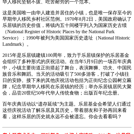
华人移民坚韧不拔、吃苦耐劳的一个范本。
这是美国唯一由华人建造并居住的小镇，也是唯一保存至今的
早期华人移民乡村社区范例。1970年8月2日，美国政府确认了
乐居镇的历史价值，将镇内五十间楼宇列入为国家历史古绩
（National Register of Historic Places by the National Park
Service）；1990年被列为美国国家历史遗址（National Historic
Landmark）。
2015年是乐居镇建镇100周年，致力于乐居镇保护的乐居基金
会组织了多种形式的庆祝活动。在当年5月9日的一场百年庆典
中，小镇主要街道正街搭起了舞台，表演舞狮、功夫、中国民
族音乐和舞蹈。当天的活动吸引了500多游客，打破了小镇往
日的安静。接下来的其他庆祝活动包括为正街纪念公园树立匾
牌，纪念早期华人移民在乐居镇的经历；举办乐居镇居民大聚
会，品尝20世纪50年代华人传统食物；出版百年纪念册。
百年庆典活动以“遗存延续”为主题。乐居基金会希望人们通过
这些庆祝活动了解乐居及其历史，带着朋友和子孙再回来看
看，这样乐居的历史就永远不会被遗忘。你会去看看吗？