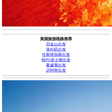
美国旅游线路推荐
旧金山出发
洛杉矶出发
拉斯维加斯出发
纽约/波士顿出发
夏威夷出发
迈阿密出发