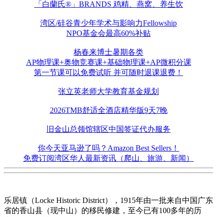
「白蘭氏®」BRANDS 鸡精、燕窝、养生饮
湾区/硅谷青少年学术与影响力Fellowship
NPO基金会最高60%补贴
杨春来博士暑期各类
AP物理课+奥物竞赛课+基础物理课+AP微积分课
第一节课可以免费试听 并可随时退课退费！
张立英老师大学教育基金规划
2026TMB舒适全酒店精华版9天7晚
旧金山总领馆辖区中国签证代办服务
你今天亚马逊了吗？Amazon Best Sellers！
免费订阅湾区华人最新资讯（爬山、旅游、新闻）
乐居镇（Locke Historic District），1915年由一批来自中国广东
省的香山县（现中山）的移民修建，至今已有100多年的历