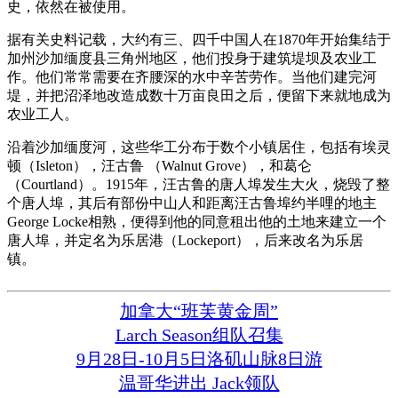
史，依然在被使用。
据有关史料记载，大约有三、四千中国人在1870年开始集结于
加州沙加缅度县三角州地区，他们投身于建筑堤坝及农业工
作。他们常常需要在齐腰深的水中辛苦劳作。当他们建完河
堤，并把沼泽地改造成数十万亩良田之后，便留下来就地成为
农业工人。
沿着沙加缅度河，这些华工分布于数个小镇居住，包括有埃灵
顿（Isleton），汪古鲁 （Walnut Grove），和葛仑
（Courtland）。1915年，汪古鲁的唐人埠发生大火，烧毁了整
个唐人埠，其后有部份中山人和距离汪古鲁埠约半哩的地主
George Locke相熟，便得到他的同意租出他的土地来建立一个
唐人埠，并定名为乐居港（Lockeport），后来改名为乐居
镇。
加拿大“班芙黄金周”
Larch Season组队召集
9月28日-10月5日洛矶山脉8日游
温哥华进出 Jack领队