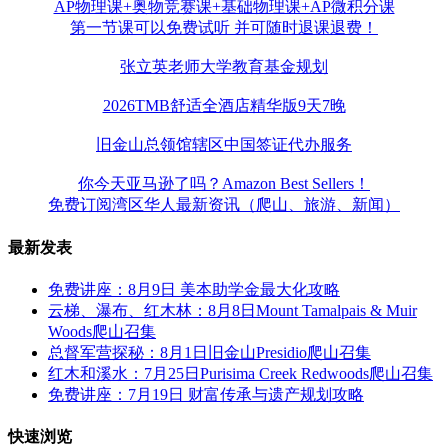
AP物理课+奥物竞赛课+基础物理课+AP微积分课
第一节课可以免费试听 并可随时退课退费！
张立英老师大学教育基金规划
2026TMB舒适全酒店精华版9天7晚
旧金山总领馆辖区中国签证代办服务
你今天亚马逊了吗？Amazon Best Sellers！
免费订阅湾区华人最新资讯（爬山、旅游、新闻）
最新发表
免费讲座：8月9日 美本助学金最大化攻略
云梯、瀑布、红木林：8月8日Mount Tamalpais & Muir
Woods爬山召集
总督军营探秘：8月1日旧金山Presidio爬山召集
红木和溪水：7月25日Purisima Creek Redwoods爬山召集
免费讲座：7月19日 财富传承与遗产规划攻略
快速浏览