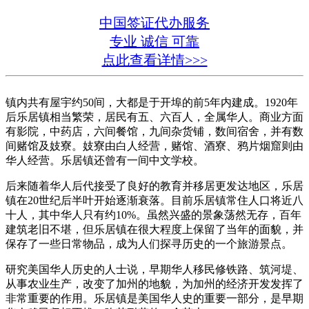
中国签证代办服务
专业 诚信 可靠
点此查看详情>>>
镇内共有屋宇约50间，大都是于开埠的前5年内建成。1920年
后乐居镇相当繁荣，居民有五、六百人，全属华人。商业方面
有影院，中药店，六间餐馆，九间杂货铺，数间宿舍，并有数
间赌馆及妓寮。妓寮由白人经营，赌馆、酒寮、鸦片烟窟则由
华人经营。乐居镇还曾有一间中文学校。
后来随着华人后代接受了良好的教育并移居更发达地区，乐居
镇在20世纪后半叶开始逐渐衰落。目前乐居镇常住人口将近八
十人，其中华人只有约10%。虽然兴盛的景象荡然无存，百年
建筑老旧不堪，但乐居镇在很大程度上保留了当年的面貌，并
保存了一些日常物品，成为人们探寻历史的一个旅游景点。
研究美国华人历史的人士说，早期华人移民修铁路、筑河堤、
从事农业生产，改变了加州的地貌，为加州的经济开发发挥了
非常重要的作用。乐居镇是美国华人史的重要一部分，是早期