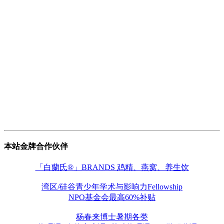
本站金牌合作伙伴
「白蘭氏®」BRANDS 鸡精、燕窝、养生饮
湾区/硅谷青少年学术与影响力Fellowship
NPO基金会最高60%补贴
杨春来博士暑期各类