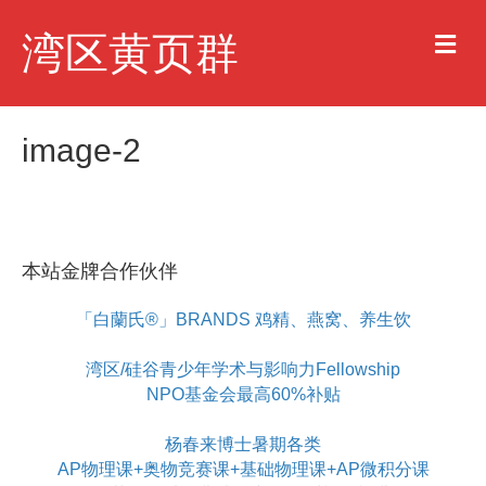
M
湾区黄页群
e
n
u
image-2
本站金牌合作伙伴
「白蘭氏®」BRANDS 鸡精、燕窝、养生饮
湾区/硅谷青少年学术与影响力Fellowship
NPO基金会最高60%补贴
杨春来博士暑期各类
AP物理课+奥物竞赛课+基础物理课+AP微积分课