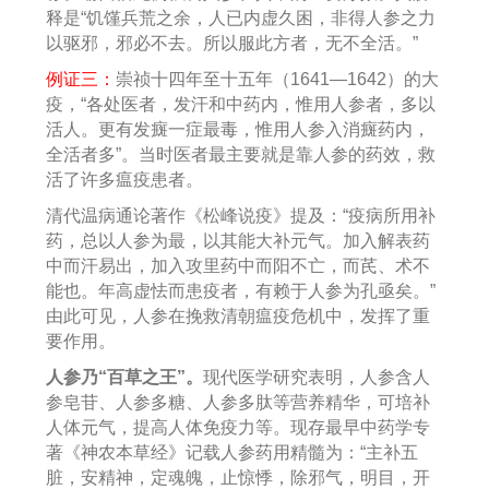
释是“饥馑兵荒之余，人已内虚久困，非得人参之力
以驱邪，邪必不去。所以服此方者，无不全活。”
例证三：
崇祯十四年至十五年（1641—1642）的大
疫，“各处医者，发汗和中药内，惟用人参者，多以
活人。更有发癍一症最毒，惟用人参入消癍药内，
全活者多”。当时医者最主要就是靠人参的药效，救
活了许多瘟疫患者。
清代温病通论著作《松峰说疫》提及：“疫病所用补
药，总以人参为最，以其能大补元气。加入解表药
中而汗易出，加入攻里药中而阳不亡，而芪、术不
能也。年高虚怯而患疫者，有赖于人参为孔亟矣。”
由此可见，人参在挽救清朝瘟疫危机中，发挥了重
要作用。
人参乃“百草之王”。
现代医学研究表明，人参含人
参皂苷、人参多糖、人参多肽等营养精华，可培补
人体元气，提高人体免疫力等。现存最早中药学专
著《神农本草经》记载人参药用精髓为：“主补五
脏，安精神，定魂魄，止惊悸，除邪气，明目，开