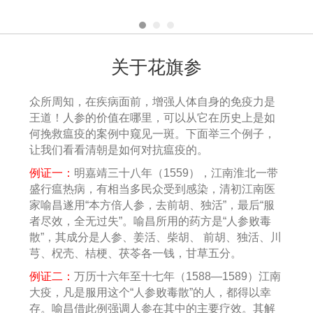
关于花旗参
众所周知，在疾病面前，增强人体自身的免疫力是
王道！人参的价值在哪里，可以从它在历史上是如
何挽救瘟疫的案例中窥见一斑。下面举三个例子，
让我们看看清朝是如何对抗瘟疫的。
例证一：
明嘉靖三十八年（1559），江南淮北一带
盛行瘟热病，有相当多民众受到感染，清初江南医
家喻昌遂用“本方倍人参，去前胡、独活”，最后“服
者尽效，全无过失”。喻昌所用的药方是“人参败毒
散”，其成分是人参、姜活、柴胡、 前胡、独活、川
芎、柷壳、桔梗、茯苓各一钱，甘草五分。
例证二：
万历十六年至十七年（1588—1589）江南
大疫，凡是服用这个“人参败毒散”的人，都得以幸
存。喻昌借此例强调人参在其中的主要疗效。其解