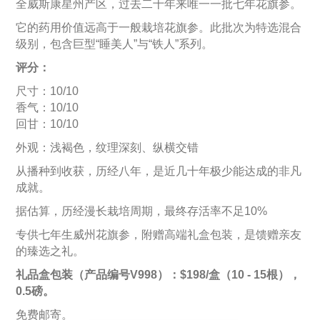
全威斯康星州产区，过去二十年来唯一一批七年花旗参。
它的药用价值远高于一般栽培花旗参。此批次为特选混合
级别，包含巨型“睡美人”与“铁人”系列。
评分：
尺寸：10/10
香气：10/10
回甘：10/10
外观：浅褐色，纹理深刻、纵横交错
从播种到收获，历经八年，是近几十年极少能达成的非凡
成就。
据估算，历经漫长栽培周期，最终存活率不足10%
专供七年生威州花旗参，附赠高端礼盒包装，是馈赠亲友
的臻选之礼。
礼品盒包装（产品编号V998）：$198/盒（10 - 15根），
0.5磅。
免费邮寄。