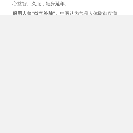
心益智。久服，轻身延年。
服用人参“益气补肺”。
中医认为气是人体防御疾病
的基本力量，人参属补气上品，研究发现，人参补
气的有效成分是人参皂苷，目前提炼出的人参皂苷
多达几十种，不同人参皂苷功效不同，如Rh2可培
补人体元气，增强免疫力，抑制癌细胞转移等；
Rg1可快速缓解疲劳；Rg2抗休克，可治疗和预防
冠心病等；Rg3抑制癌细胞浸润、促进肿瘤细胞凋
亡、抑制肿瘤细胞生长；PPD具有显著抗肿瘤活性
等。
正是由于不同皂苷的协同作用，人们久服人参才得
以 “轻身延年”。
中华医学认为，寒邪最易伤肺。
《神农本草经》讲人参“补五脏……除邪气……”。
《本草纲目》指出人参“补肺中元气，肺气旺则四脏
之气皆旺，精自生而形自盛，肺主诸气故也”。
中医“脾胃学说”创始人、著名医家李东垣也十分推
崇人参益气补肺的作用。
综观古代医家治疗肺虚喘
咳诸多方剂，如《类证活人书》五味子汤、《卫生