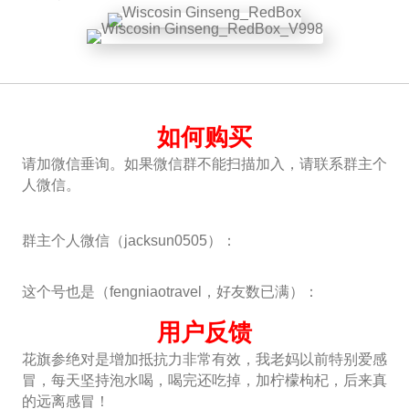
如何购买
请加微信垂询。如果微信群不能扫描加入，请联系群主个
人微信。
群主个人微信（jacksun0505）：
这个号也是（fengniaotravel，好友数已满）：
用户反馈
袋
花旗参绝对是增加抵抗力非常有效，我老妈以前特别爱感
J
冒，每天坚持泡水喝，喝完还吃掉，加柠檬枸杞，后来真
用
的远离感冒！