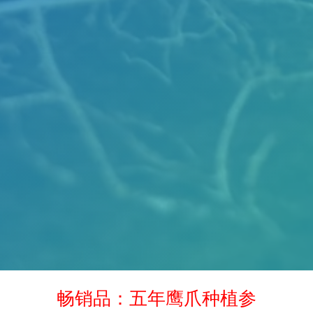
畅销品：五年鹰爪种植参