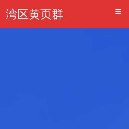
Me
湾区黄页群