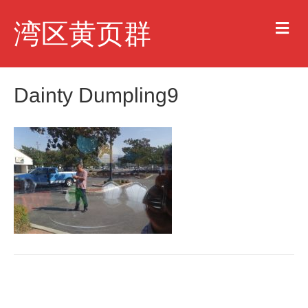
M
湾区黄页群
e
n
u
Dainty Dumpling9