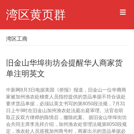
M
湾区黄页群
e
n
u
湾区工商
旧金山华埠街坊会提醒华人商家货
单注明英文
中新网8月3日电据美国《侨报》报道，旧金山一位华裔商
家被加州渔农处稽查人员指控提供的货品单据不符合该处
要求货品单据，必须以英文书写的第8050段法规，7月31
日上午9时在旧金山加州渔农处法庭出庭审理。法官在听
取正反双方律师的陈情后，撤除此案。 据旧金山华埠街坊
会共同主席李兆祥介绍，加州渔农处管理法规第8050段规
定，渔农处人员巡视加州商号时，商家出示的货品单据必