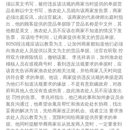
须以英文书写，被控违反该法规的商家当时提供的单据货
品名称以中文书写，渔农处人员就向该商家发告票，商家
必须出庭应讯，由法官裁决。 该商家的代表律师出庭时指
出，他的顾客提供的货品单据除了货品名称是中文外，其
他都是英文，渔农处人员不应该在商家不知道的情况下发
告票， 应该给予时间，让商家提供有英文的货品单据。
8050段法规应该以教育为主，让加州商家都知道他们必须
向渔农处人员提供以英文为主的货品单据。法官在听取 控
辩双方律师陈情后，撤销该案。 李兆祥表示，加州渔农处
稽核人员在巡视商号时，看到违反法规要求的单据时，应
该首先告诉商家渔农处的相关法规，并给商家几天时间提
供符合要 求的单据。他说，商家提供违反法规的单据是因
为他们不知道法规要求的缘故，不是有意欺瞒政府，对政
府和其他人也没有造成伤害，故此渔农处人员不应该发出
惩 罚性的告票。 李兆祥指出，他已将此事和加州参议员余
胤良沟通过，他希望余胤良帮忙和渔农处处长协商，找出
妥善的解决方法，先给商家改正的机会。或者立法 要求渔
农处人员以教育为主，宽限时间给商家提供所要求的单
据。他同时提醒华裔商家在从批发商入货时，一定要拿到