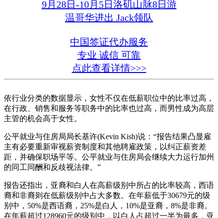
9月28日-10月5日洛矶山脉8日游
温哥华进出 Jack领队
中国签证代办服务
专业 诚信 可靠
点此查看详情>>>
依行业分类的数据显示，女性不仅在低薪职位中的比率过高，
在行政、销售和服务等职务中的比率也过高，而男性成为高层
主管的机会高于女性。
公平就业与住房局局长基许(Kevin Kish)说：“报告结果凸显雇
主有必要重新审视薪资制度和其他聘雇政策，以纠正薪资差
距，并确保职场平等。公平就业与住房局会继续大力运行加州
的同工同酬和反歧视法律。”
报告还指出，亚裔和白人在高薪级别中所占的比率较高，西语
裔和非裔则在低薪级别中占大多数。在年薪低于30679元的级
别中，50%是西语裔，25%是白人，10%是亚裔，8%是非裔。
在年薪超过128960元的级别中，以白人占超过一半为最多，亚