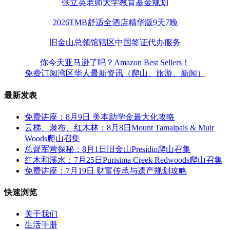
张立英老师大学教育基金规划
2026TMB舒适全酒店精华版9天7晚
旧金山总领馆辖区中国签证代办服务
你今天亚马逊了吗？Amazon Best Sellers！
免费订阅湾区华人最新资讯（爬山、旅游、新闻）
最新发表
免费讲座：8月9日 美本助学金最大化攻略
云梯、瀑布、红木林：8月8日Mount Tamalpais & Muir
Woods爬山召集
总督军营探秘：8月1日旧金山Presidio爬山召集
红木和溪水：7月25日Purisima Creek Redwoods爬山召集
免费讲座：7月19日 财富传承与遗产规划攻略
快速浏览
关于我们
生活手册