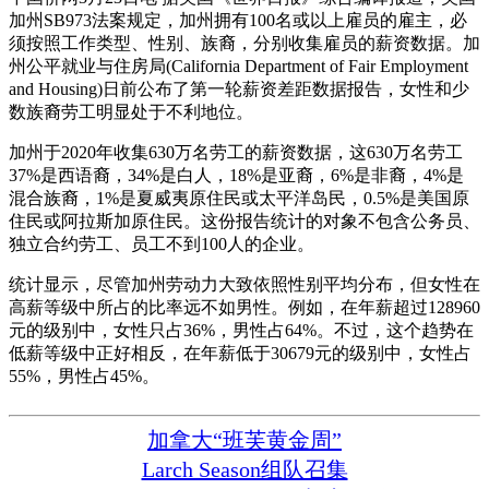
加州SB973法案规定，加州拥有100名或以上雇员的雇主，必
须按照工作类型、性别、族裔，分别收集雇员的薪资数据。加
州公平就业与住房局(California Department of Fair Employment
and Housing)日前公布了第一轮薪资差距数据报告，女性和少
数族裔劳工明显处于不利地位。
加州于2020年收集630万名劳工的薪资数据，这630万名劳工
37%是西语裔，34%是白人，18%是亚裔，6%是非裔，4%是
混合族裔，1%是夏威夷原住民或太平洋岛民，0.5%是美国原
住民或阿拉斯加原住民。这份报告统计的对象不包含公务员、
独立合约劳工、员工不到100人的企业。
统计显示，尽管加州劳动力大致依照性别平均分布，但女性在
高薪等级中所占的比率远不如男性。例如，在年薪超过128960
元的级别中，女性只占36%，男性占64%。不过，这个趋势在
低薪等级中正好相反，在年薪低于30679元的级别中，女性占
55%，男性占45%。
加拿大“班芙黄金周”
Larch Season组队召集