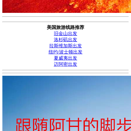
美国旅游线路推荐
旧金山出发
洛杉矶出发
拉斯维加斯出发
纽约/波士顿出发
夏威夷出发
迈阿密出发