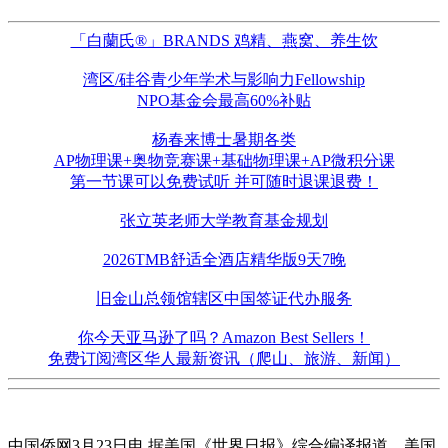
「白蘭氏®」BRANDS 鸡精、燕窝、养生饮
湾区/硅谷青少年学术与影响力Fellowship
NPO基金会最高60%补贴
杨春来博士暑期各类
AP物理课+奥物竞赛课+基础物理课+AP微积分课
第一节课可以免费试听 并可随时退课退费！
张立英老师大学教育基金规划
2026TMB舒适全酒店精华版9天7晚
旧金山总领馆辖区中国签证代办服务
你今天亚马逊了吗？Amazon Best Sellers！
免费订阅湾区华人最新资讯（爬山、旅游、新闻）
中国侨网3月23日电 据美国《世界日报》综合编译报道，美国