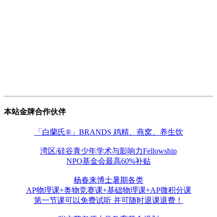
本站金牌合作伙伴
「白蘭氏®」BRANDS 鸡精、燕窝、养生饮
湾区/硅谷青少年学术与影响力Fellowship
NPO基金会最高60%补贴
杨春来博士暑期各类
AP物理课+奥物竞赛课+基础物理课+AP微积分课
第一节课可以免费试听 并可随时退课退费！