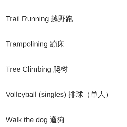
Trail Running 越野跑
Trampolining 蹦床
Tree Climbing 爬树
Volleyball (singles) 排球（单人）
Walk the dog 遛狗