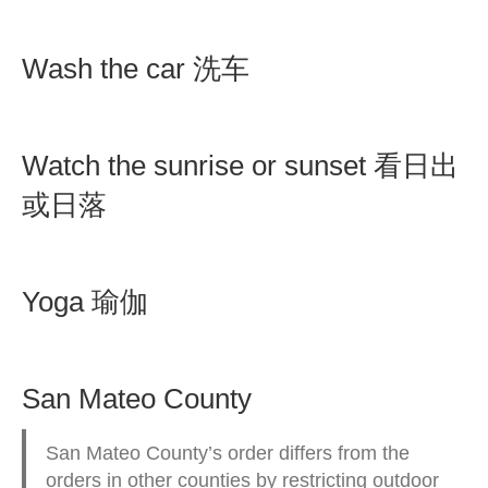
Wash the car 洗车
Watch the sunrise or sunset 看日出
或日落
Yoga 瑜伽
San Mateo County
San Mateo County’s order differs from the
orders in other counties by restricting outdoor