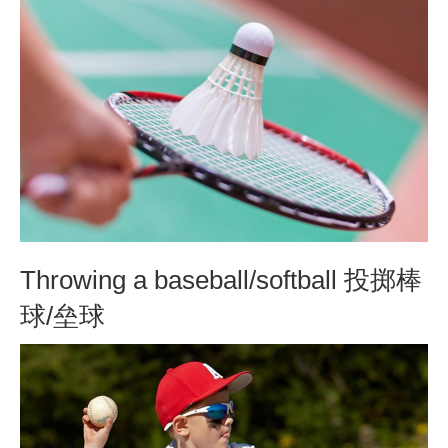
Throwing a baseball/softball 投掷棒
球/垒球