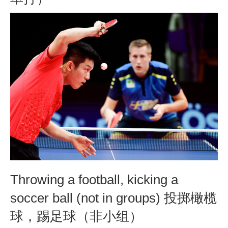
Throwing a football, kicking a
soccer ball (not in groups) 投掷橄榄
球，踢足球（非小组）