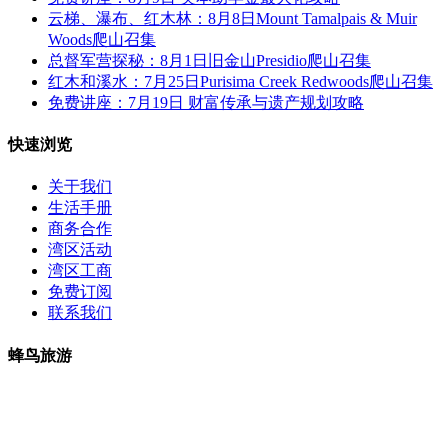
云梯、瀑布、红木林：8月8日Mount Tamalpais & Muir
Woods爬山召集
总督军营探秘：8月1日旧金山Presidio爬山召集
红木和溪水：7月25日Purisima Creek Redwoods爬山召集
免费讲座：7月19日 财富传承与遗产规划攻略
快速浏览
关于我们
生活手册
商务合作
湾区活动
湾区工商
免费订阅
联系我们
蜂鸟旅游