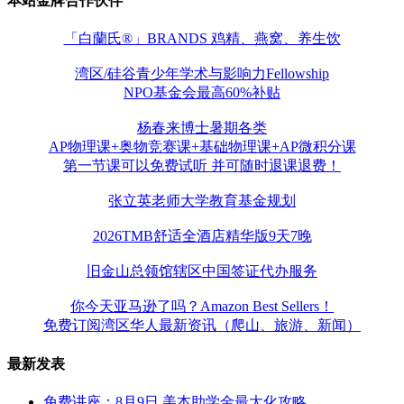
本站金牌合作伙伴
「白蘭氏®」BRANDS 鸡精、燕窝、养生饮
湾区/硅谷青少年学术与影响力Fellowship
NPO基金会最高60%补贴
杨春来博士暑期各类
AP物理课+奥物竞赛课+基础物理课+AP微积分课
第一节课可以免费试听 并可随时退课退费！
张立英老师大学教育基金规划
2026TMB舒适全酒店精华版9天7晚
旧金山总领馆辖区中国签证代办服务
你今天亚马逊了吗？Amazon Best Sellers！
免费订阅湾区华人最新资讯（爬山、旅游、新闻）
最新发表
免费讲座：8月9日 美本助学金最大化攻略