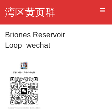
M
湾区黄页群
e
n
u
Briones Reservoir
Loop_wechat