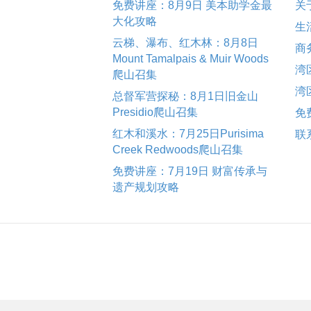
免费讲座：8月9日 美本助学金最
关
大化攻略
生
云梯、瀑布、红木林：8月8日
商
Mount Tamalpais & Muir Woods
湾
爬山召集
湾
总督军营探秘：8月1日旧金山
Presidio爬山召集
免
红木和溪水：7月25日Purisima
联
Creek Redwoods爬山召集
免费讲座：7月19日 财富传承与
遗产规划攻略