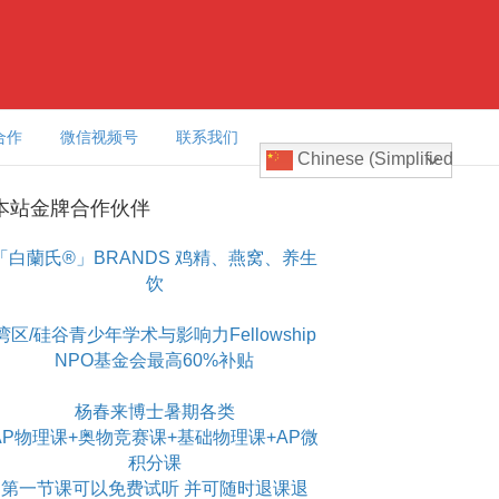
合作
微信视频号
联系我们
Chinese (Simplified)
本站金牌合作伙伴
「白蘭氏®」BRANDS 鸡精、燕窝、养生
饮
湾区/硅谷青少年学术与影响力Fellowship
NPO基金会最高60%补贴
杨春来博士暑期各类
AP物理课+奥物竞赛课+基础物理课+AP微
积分课
第一节课可以免费试听 并可随时退课退