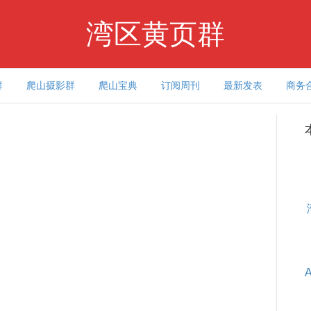
湾区黄页群
群
爬山摄影群
爬山宝典
订阅周刊
最新发表
商务