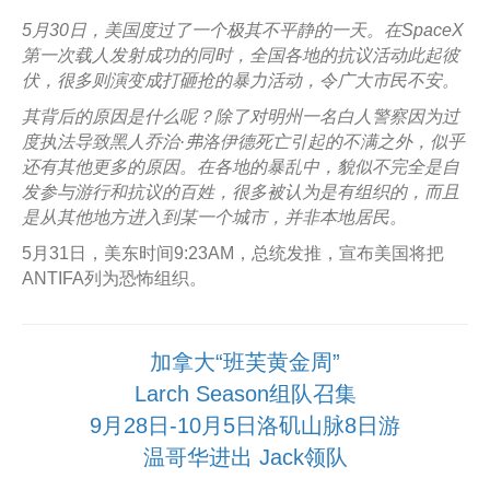
5月30日，美国度过了一个极其不平静的一天。在SpaceX
第一次载人发射成功的同时，全国各地的抗议活动此起彼
伏，很多则演变成打砸抢的暴力活动，令广大市民不安。
其背后的原因是什么呢？除了对明州一名白人警察因为过
度执法导致黑人乔治·弗洛伊德死亡引起的不满之外，似乎
还有其他更多的原因。在各地的暴乱中，貌似不完全是自
发参与游行和抗议的百姓，很多被认为是有组织的，而且
是从其他地方进入到某一个城市，并非本地居民。
5月31日，美东时间9:23AM，总统发推，宣布美国将把
ANTIFA列为恐怖组织。
加拿大“班芙黄金周”
Larch Season组队召集
9月28日-10月5日洛矶山脉8日游
温哥华进出 Jack领队