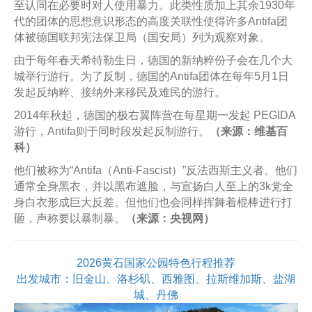
至认同在必要时对人使用暴力。此类性质加上其余1930年
代的团体的思想意识形态的高度关联性使得许多Antifa团
体被德国联邦宪法保卫局（国安局）列为观察对象。
由于每年春天希特勒生日，德国的新纳粹份子会在几个大
城举行游行。为了反制，德国的Antifa团体在每年5月1日
发起反纳粹、接纳外来移民及难民的游行。
2014年秋起，德国的极右翼阵营在每星期一发起 PEGIDA
游行，Antifa则于同时段发起反制游行。
（来源：维基百
科）
他们被称为“Antifa（Anti-Fascist）”反法西斯主义者。他们
通常全身黑衣，并以黑布遮脸，与宣扬白人至上的3k党全
身白衣形成巨大反差。但他们也会同样挥舞着棍棒进行打
砸，声称要以暴制暴。
（来源：央视网）
2026黄石国家公园特色行程推荐
出发城市：旧金山、洛杉矶、西雅图、拉斯维加斯、盐湖
城、丹佛