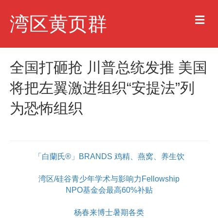
M
湾区黄页群
e
n
u
全国打砸抢 川普总统发推 美国
将把左翼激进组织“安提法”列
为恐怖组织
「白蘭氏®」BRANDS 鸡精、燕窝、养生饮
湾区/硅谷青少年学术与影响力Fellowship
NPO基金会最高60%补贴
杨春来博士暑期各类