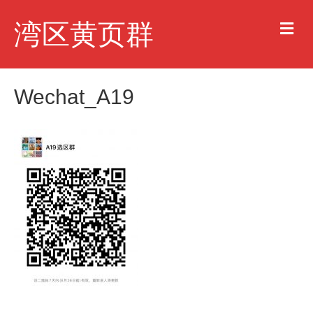
M
湾区黄页群
e
n
u
Wechat_A19