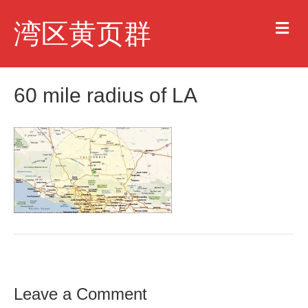
M
湾区黄页群
e
n
u
60 mile radius of LA
Leave a Comment