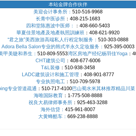
本站金牌合作伙伴
美迎会计事务所：
510-516-9968
长青中医诊所
：408-215-1683
四和堂陈惠波中医师：
：408-660-5403
華夏佳景地產及地產執照訓練班
：408-621-9920
“君之旅”美西旅游高端私人行程定制服务：
510-303-0888
Adora Bella Salon专业的韩式半永久定妆服务：
925-395-0003
专业美甲美睫和养生：
510-809-5553
湾区房地产经纪杨羽佳Yoga
：40
CHT建筑公司
：408-677-6006
T&L装修
：510-938-3458
LADC建筑设计和施工管理
：408-901-8777
专业执照电工
：510-709-5978
umbing专业管道疏通
：510-717-4100
巴山蜀水米其林推荐精品川菜
海唯国际教育
：1-775-508-8888
祝良大易律师事务所
：925-463-3288
海外信贷：
415-961-8007
大黄蜂酷车：
669-238-8888