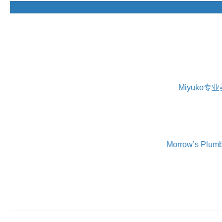
Miyuko
Morrow’s Pl