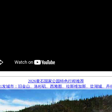
2026黄石国家公园特色行程推荐
出发城市：旧金山、洛杉矶、西雅图、拉斯维加斯、盐湖城、丹