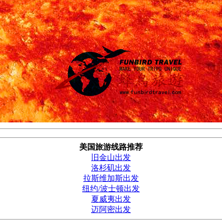
美国旅游线路推荐
旧金山出发
洛杉矶出发
拉斯维加斯出发
纽约/波士顿出发
夏威夷出发
迈阿密出发