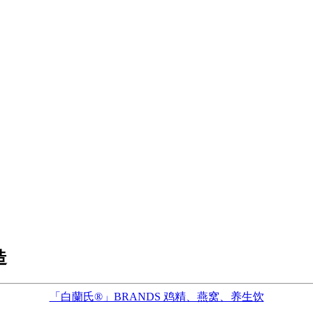
造
「白蘭氏®」BRANDS 鸡精、燕窝、养生饮