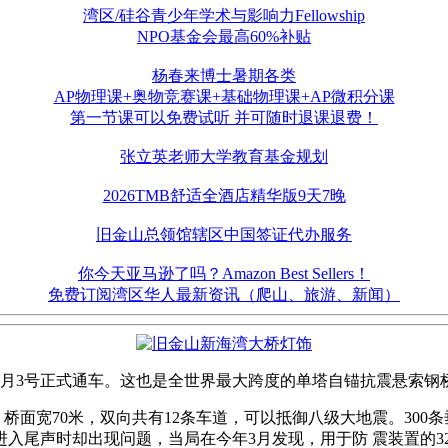
湾区/硅谷青少年学术与影响力Fellowship
NPO基金会最高60%补贴
杨春来博士暑期各类
AP物理课+奥物竞赛课+基础物理课+AP微积分课
第一节课可以免费试听 并可随时退课退费！
张立英老师大学教育基金规划
2026TMB舒适全酒店精华版9天7晚
旧金山总领馆辖区中国签证代办服务
你今天亚马逊了吗？Amazon Best Sellers！
免费订阅湾区华人最新资讯（爬山、旅游、新闻）
9月3号正式通车。这也是全世界最大跨度的单塔自锚抗震悬索
桥面宽70米，双向共有12条车道，可以抵御八级大地震。300
入尾声时却出现问题，当局在今年3月发现，用于防 震装置的3