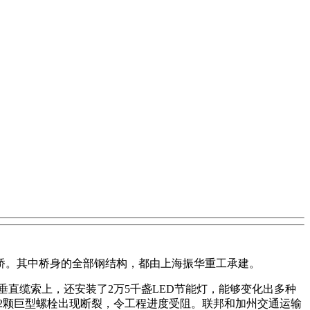
钢桥。其中桥身的全部钢结构，都由上海振华重工承建。
条垂直缆索上，还安装了2万5千盏LED节能灯，能够变化出多种
2颗巨型螺栓出现断裂，令工程进度受阻。联邦和加州交通运输